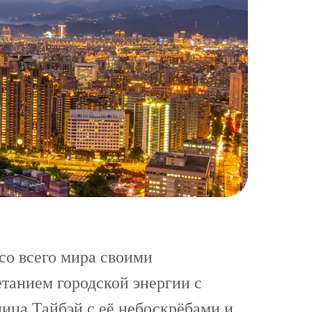
со всего мира своими
танием городской энергии с
ица Тайбэй с её небоскрёбами и