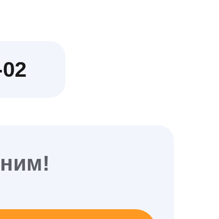
-02
оним!