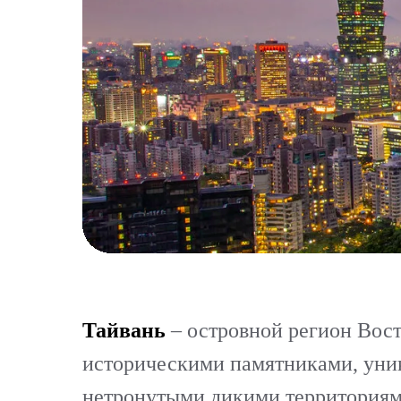
Тайвань
– островной регион Вост
историческими памятниками, уни
нетронутыми дикими территориями