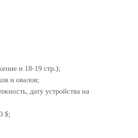
ООО «ЖЕРМЭН»
ИНН 7728768016 КПП 
Банк: АО «ТБанк»
БИК 044525974
Кор.счет 30101810145
ение и 18-19 стр.);
р\с 4070281021000171
ков и овалов;
лжность, дату устройства на
0 $;