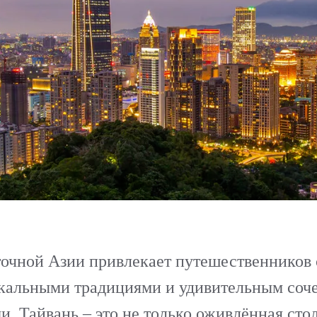
очной Азии привлекает путешественников 
кальными традициями и удивительным соче
. Тайвань – это не только оживлённая стол