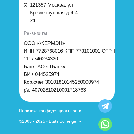
121357 Москва
,
ул.
Кременчугская д.4-4-
24
Реквизиты:
ООО «ЖЕРМЭН»
ИНН 7728768016 КПП 773101001 ОГРН
1117746234320
Банк: АО «ТБанк»
БИК 044525974
Кор.счет 30101810145250000974
р\с 40702810210001718763
Политика конфиденциальности
©2003 - 2025 «Etats Schengen»