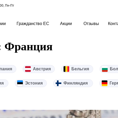
-00, Пн-Пт
нии
Гражданство ЕС
Акции
Отзывы
Конт
: Франция
пания
Австрия
Бельгия
Бол
ия
Эстония
Финляндия
Гер