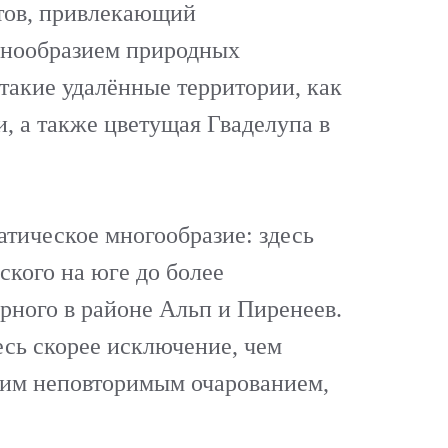
стов, привлекающий
азнообразием природных
 такие удалённые территории, как
, а также цветущая Гваделупа в
тическое многообразие: здесь
ского на юге до более
орного в районе Альп и Пиренеев.
есь скорее исключение, чем
воим неповторимым очарованием,