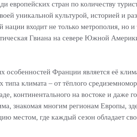
ди европейских стран по количеству тури
своей уникальной культурой, историей и р
й нации входит не только метрополия, но и
тическая Гвиана на севере Южной Америки
х особенностей Франции является её клима
 типа климата – от тёплого средиземномор
аде, континентального на востоке и даже г
има, знакомая многим регионам Европы, зд
цию местом, где каждый сезон обладает с