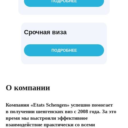
ПОДРОБНЕЕ
Юлия Евсюкова
Я получила визу без каких-либо проблем
и задержек. Очень профессиональный и
дружелюбный персонал помог мне в
Срочная виза
каждом шаге процесса. Спасибо за ваше
внимание к деталям и за быструю
обработку моего запроса. Я очень
ПОДРОБНЕЕ
довольна вашими услугами и обязательно
буду рекомендовать вас своим друзьям и
знакомым. Спасибо еще раз за ваш
профессионализм!
О компании
Рейтинг организации в Яндексе
Компания «Etats Schengen» успешно помогает
в получении шенгенских виз с
2008 года
. За это
5.0
время мы выстроили эффективное
взаимодействие практически со всеми