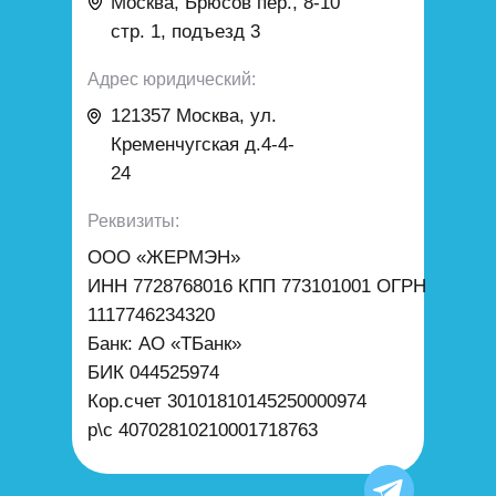
Москва, Брюсов пер., 8-10
стр. 1, подъезд 3
Адрес юридический:
121357 Москва
,
ул.
Кременчугская д.4-4-
24
Реквизиты:
ООО «ЖЕРМЭН»
ИНН 7728768016 КПП 773101001 ОГРН
1117746234320
Банк: АО «ТБанк»
БИК 044525974
Кор.счет 30101810145250000974
р\с 40702810210001718763