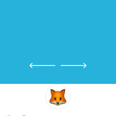
Объездила несколько визовых агентств,
везде отказали из-за срочности. Здесь
этот факт даже проблемой не был.
Сотрудники сразу начали собирать
необходимые документы и справки. В
указанный день мне позвонили сообщили
что виза готова. До новых встреч!)
Рейтинг организации в Яндексе
5.0