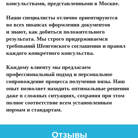
консульствами, представленными в Москве.
Наши специалисты отлично ориентируются
во всех нюансах оформления документов
и знают, как добиться положительного
результата. Мы строго придерживаемся
требований Шенгенского соглашения и правил
каждого конкретного консульства.
Марина Донина
Каждому клиенту мы предлагаем
профессиональный подход и персональное
Хочу искренне поблагодарить команду
сопровождение процесса получения визы. Наш
визового центра за помощь в оформлении
опыт позволяет находить оптимальные решения
шенгенской визы! Мой случай был
даже в сложных ситуациях, сохраняя при этом
непростой: ранее уже был отказ, а сроки
полное соответствие всем установленным
поджимали. Сотрудники всё внимательно
нормам и стандартам.
изучили, помогли подготовить правильный
пакет документов и грамотно объяснили,
как действовать на подаче. В итоге визу
одобрили, чему я безмерно рада. Спасибо
Отзывы
за терпение, поддержку и