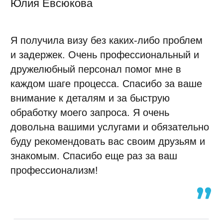
Анна Курочкина
Хочу выразить благодарность визовому
центру за оказание помощи в подаче и
получении шенгенской визы. У меня был
очень не простой случай: ранее уже был
отказ в национальной визе, к тому же
цели поездки не совсем совпадали.
Вопреки всем опасениям, я получила
визу. Это настоящее чудо! Спасибо за
профессионализм и моральную
поддержку! Буду рекомендовать вас всем
своим знакомым и друзьям!